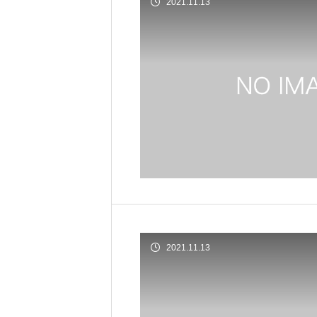
2021.11.13
2021.11.13