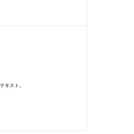
テキスト。