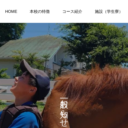
HOME
本校の特徴
コース紹介
施設（学生寮）
お
ら
せ