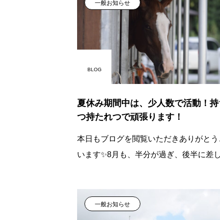
一般お知らせ
BLOG
夏休み期間中は、少人数で活動！持
つ持たれつで頑張ります！
本日もブログを閲覧いただきありがとう
います✨8月も、半分が過ぎ、後半に差
かってきました📅馬事学院（バジガク）
生徒達が交代で夏休みをとっており今日
ちょうど休みが重
一般お知らせ