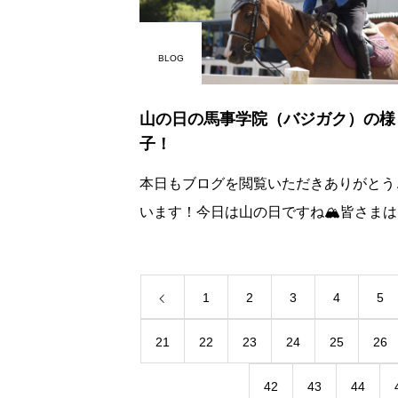
BLOG
山の日の馬事学院（バジガク）の様
子！
本日もブログを閲覧いただきありがとう
います！今日は山の日ですね🏔皆さまは
お出かけでしょうか？馬事学院（バジガ
はというと先日よりお伝えしている通り
みは順番に交代でと
1
2
3
4
5
21
22
23
24
25
26
42
43
44