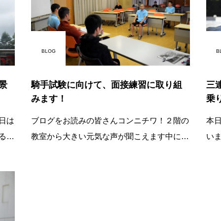
BLOG
B
景
騎手試験に向けて、面接練習に取り組
三
みます！
乗
日は
ブログをお読みの皆さんコンニチワ！２階の
本
る１
教室から大きい元気な声が聞こえます中に入
い
備を
ってみましょう声の正体は騎手コース生た
日
ち！競馬学校試
に
朝早