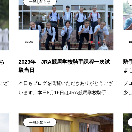
ー
一般お知らせ
BLOG
B
ち
2023年 JRA競馬学校騎手課程一次試
騎
験当日
ま
ござ
本日もブログを閲覧いただきありがとうござ
ブ
し掛
います。本日8月16日はJRA競馬学校騎手課
少
では
程1次試験の日。東関東馬事高等学院騎手受
ニ
は、
験特別コース生が受験に挑みました！皆の意
ち
気込
一般お知らせ