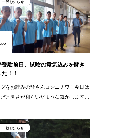
！」と
一般お知らせ
LOG
手受験前日、試験の意気込みを聞き
した！！
ログをお読みの皆さんコンニチワ！今日は
しだけ暑さが和らいだような気がしますポ
ーの岡Pも過ごしやすそう鼻息が当たると
ょっと暑くなり
一般お知らせ