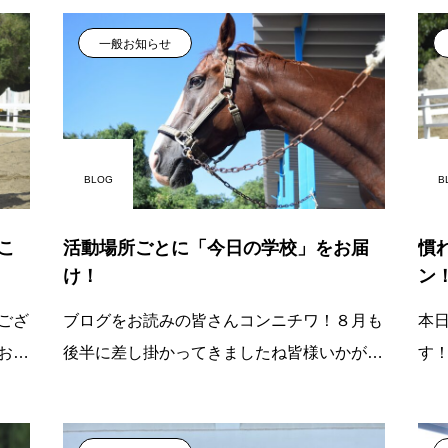
一般お知らせ
BLOG
B
こ
活動場所ごとに「今日の学校」をお届
慣
け！
ン
ござ
ブログをお読みの皆さんコンニチワ！８月も
本
お届
後半に差し掛かってきましたね皆様いかがお
す
るト
過ごしでしょうか今日は場所ごとに学校の様
届
、扱
子をお届けしてい
は