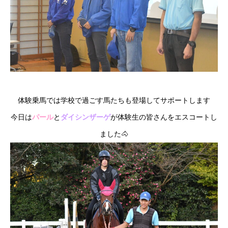
体験乗馬では学校で過ごす馬たちも登場してサポートします
今日は
パール
と
ダイシンザーゲ
が体験生の皆さんをエスコートし
ました🐴