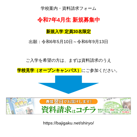
学校案内・資料請求フォーム
令和
7
年
4
月生
新規募集中
新規入学
定員
30
名限定
出願：令和6年5月10日～令和6年9月13日
ご入学を希望の方は、まずは資料請求のうえ
学校見学（オープンキャンパス）
にご参加ください。
https://bajigaku.net/shiryo/