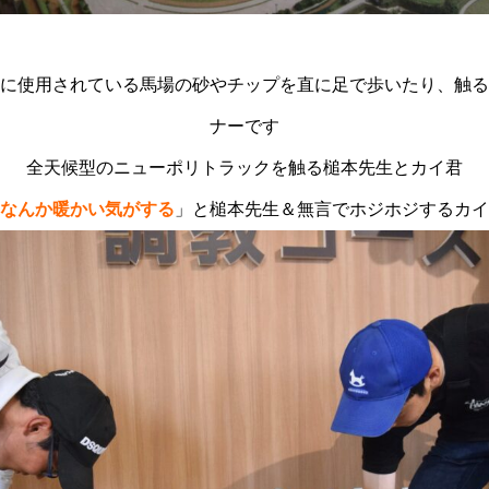
に使用されている馬場の砂やチップを直に足で歩いたり、触る
ナーです
全天候型のニューポリトラックを触る槌本先生とカイ君
なんか暖かい気がする
」と槌本先生＆無言でホジホジするカイ