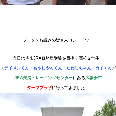
ブログをお読みの皆さんコンニチワ！
今日は将来JRA厩務員受験を目指す高校２年生、
ステイメンくん・もやしやんくん・たわしちゃん・カイくん
が
JRA美浦トレーニングセンター
にある
広報会館
ターフプラザ
に行ってきました！