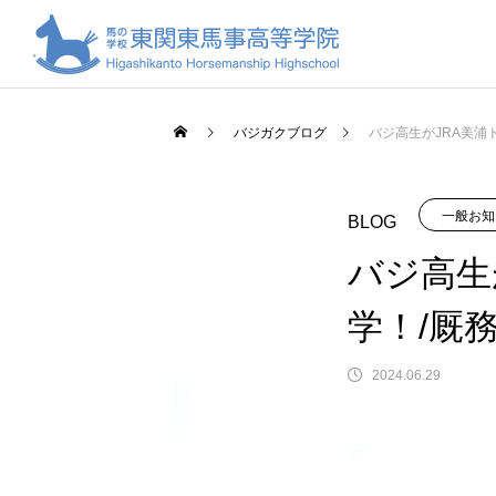
バジガクブログ
バジ高生がJRA美浦
一般お知
BLOG
バジ高生
学！/厩
2024.06.29