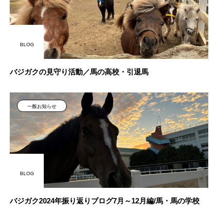
BLOG
バジガクの見守り活動／馬の高校・引退馬
一般お知らせ
BLOG
バジガク2024年振り返りブログ7月～12月編/馬・馬の学校