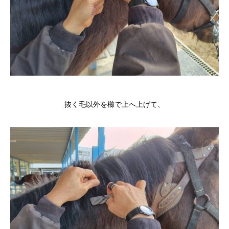
抜く毛以外を櫛で上へ上げて、