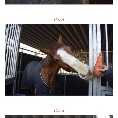
↓
ハル
↓
↓
エル
↓