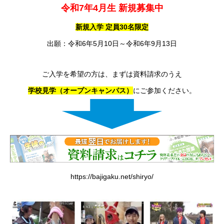
令和
7
年
4
月生
新規募集中
新規入学
定員
30
名限定
出願：令和6年5月10日～令和6年9月13日
ご入学を希望の方は、まずは資料請求のうえ
学校見学（オープンキャンパス）
にご参加ください。
https://bajigaku.net/shiryo/